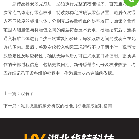
新传感器安装完成后，必须执行完整的校准程序。首先通入高纯
度零点气体进行零点校准，待读数稳定后确认零点设置。随后依次通
入不同浓度的标准气体，分别完成各量程点的斜率校正，确保全量程
范围内测量值与标准值之间的偏差符合技术要求。校准结束后，连续
通入标准气体进行至少三次重复性验证，每次读数之间的波动应在允
许范围内。最后，将测定仪投入实际工况运行不少于两小时，观察读
数稳定性及响应特性，确认无异常后方可正式恢复日常使用。更换操
作的全部过程信息，包括更换日期、新传感器序列号及校准数据，均
应详细记录于设备维护档案中，作为后续状态追踪的依据。
上一篇：没有了
下一篇：
湖北微量硫磷分析仪的校准用标准溶液配制指南