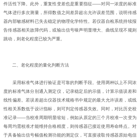
件活性下降。此外，重复性变差也是重要指征——对同一浓度的标准
气体进行多次测量，所得数值之间差异超出允许误差范围，说明传感
器内部敏感材料已失去稳定的物理化学特性。若仪器自检系统持续报
告传感器相关故障代码，或输出信号噪声明显增大、曲线呈现不规则
跳动，则老化程度已较为严重。
二、老化程度的量化判断方法
采用标准气体进行验证是可靠的判断手段。使用两种以上不同浓
度的标准气体分别通入测定仪，记录稳定后的示值，计算示值误差和
线性偏差。若误差超出仪器技术规格书中规定的最大允许误差，或线
性相关系数低于设计指标，则可判定传感器失效。同时，对比历史校
准记录——当校准周期明显缩短，例如从原定的三个月校准一次变为
每周均需校准才能维持合格精度，则传感器已接近使用寿命终点。对
于具备输出信号幅值检测功能的测定仪，可直接读取传感器原始电信