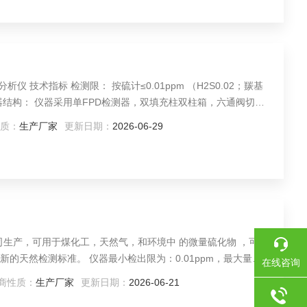
01ppm （H2S0.02；羰基
） 仪器结构： 仪器采用单FPD检测器，双填充柱双柱箱，六通阀切换1
二柱可检测二硫化碳，二氧化硫，甲硫醇，乙硫醇，甲硫醚，乙
质：
生产厂家
更新日期：
2026-06-29
 FPD检测器温
用于煤化工，天然气，和环境中 的微量硫化物 ，可按
的天然检测标准。 仪器最小检出限为：0.01ppm，最大量程
在线咨询
m 仪器测验气动阀自动进样，7寸触屏操作，工作站采用反控工作
商性质：
生产厂家
更新日期：
2026-06-21
品中的杂质有较大的耐受性。已在内蒙，新疆，四川等地多家应