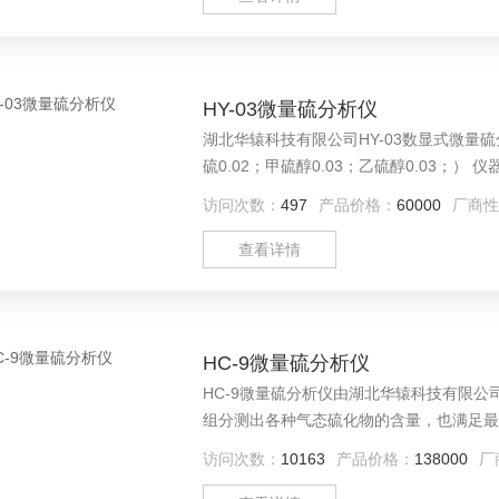
HY-03微量硫分析仪
湖北华辕科技有限公司HY-03数显式微量硫分析仪 技术指标 检测限： 按硫计≤0.
硫0.02；甲硫醇0.03；乙硫醇0.03；
柱和2柱，其中一柱检测硫化氢和羰基硫，
访问次数：
497
产品价格：
60000
厂商性
硫醚，噻吩。采用六通阀进样。 温度控制：
查看详情
HC-9微量硫分析仪
HC-9微量硫分析仪由湖北华辕科技有限公司生产，可
组分测出各种气态硫化物的含量，也满足最新
可更具用户需要调整，最大可测1000pp
访问次数：
10163
产品价格：
138000
厂
站。采用专用的硫化物填充柱，对待分析样